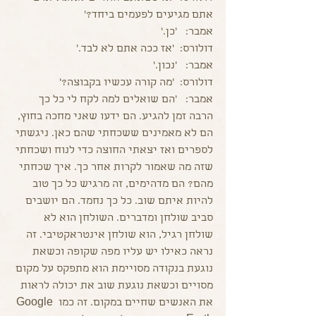
אתם מגיעים לפעמים ביחד?'
אמבר:   'כן.'
דולורס:  'אז ככה אתם לא לבד.'
אמבר:   'נכון.'
דולורס:  'מה קורה עכשיו בקבוצה?'
אמבר:   'הם שואלים למה לקח לי כל כך 
הרבה זמן להגיע. הם ידעו שאני מחכה בחוץ, 
הם לא מאמינים ששכחתי שהם כאן. ניגשתי 
לספרים ואז יצאתי החוצה כדי לנוח ושכחתי 
שזה מה שאמור לקרות אחר כך. איך שכחתי 
מהם? הם מדהימים, זה מרגיש כל כך טוב 
להיות איתם שוב. כל כך נחמד. הם יושבים 
סביב שולחן ומדברים. השולחן הוא לא 
שולחן רגיל, הוא שולחן אינטראקטיבי. זה 
נראה כאילו יש עליו מפה שקופה וכשאת 
נוגעת בנקודה מסויימת הוא מתפקס על מקום 
מסויים וכשאת נוגעת שוב את יכולה לראות 
את האנשים שחיים במקום. זה כמו Google 