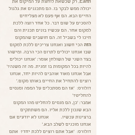
Earth, רק שכשאת לוחצת על המיקום את 
יכולה ממש לבקר בו. הם מתכננים את גלגול 
החיים הבא. הם אף פעם לא מצליחים 
להסכים על שום דבר. כל אחד רוצה ללכת 
למקום אחר. הם עכשיו בונים תכנית והם 
חיכו לי בשביל זה. הם חושבים שהמקום 
הזה
 הכי חשוב ואנחנו צריכים ללכת למקום 
שבו אנחנו יכולים לתרום הכי הרבה. ומישהו 
בצד השני של השולחן אומר: 'אנחנו יכולים 
להיות בכל המקומות בו זמנית. מה זה משנה?' 
אבל אנחנו מאוד אוהבים להיות יחד, אנחנו 
רוצים להתחיל את החיים באותו מקום.'
דולורס:  'אז הם מסתכלים על המפה ומנסים 
להחליט?' 
אמבר: 'כן, הם מנסים להחליט מהו המקום 
הבא שנכון ללכת אליו. הם משתתקים 
ברצינות עכשיו.          אנחנו לא יודעים אם 
אנחנו מוכנים לשלב הבא.'
דולורס:  'אבל אתם רוצים ללכת יחד?  אתם 