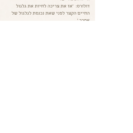
דולורס:  'אז את צריכה לחיות את גלגול 
החיים הקצר לפני שאת נכנסת לגלגול של 
אמבר.' 
אמבר:   'כן.'
דולורס: 'חשוב שתעשי את זה קודם?'
אמבר:   'כן.'
לא רציתי להיכנס לאותו גלגול לכן הקפצתי 
אותה לרגע סיום החיים והיא עשתה שם את 
מה שהיא אמורה היתה לעשות והקבוצה 
חזרה יחד למימד הרוחני. רציתי לקחת אותה 
לרגע שבו היא מחליטה להכנס לחייה 
הנוכחיים כאמבר.
 דולורס:  'חזרתם יחד למימד הרוחני. מה את 
יכולה לומר בנוגע לגלגול החיים במזרח 
התיכון?  האם        מילאת את תפקידך 
כראוי?'
אמבר:   'אני חושבת שכן. בגלגול הזה במזרח 
התיכון חלקנו מוסיקה. יכולתי לראות שהוא 