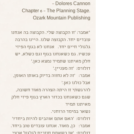
– Dolores Cannon
Chapter 6 – The Planning Stage.
Ozark Mountain Publishing
"אמבר: 'זו הקבוצה שלי. הקבוצה בה אנחנו 
עובדים יחד. הקבוצה שלנו. היינו בהרבה 
גלגולי חיים יחד. 	אנחנו לא בגוף הפיזי 
עכשיו. גם כשאנחנו בגוף וגם כשלא, יש 
חלק מאיתנו שתמיד נמצא כאן.'
דולורס:  'זה מעניין.'
אמבר:   'זה לא נחווה בדיוק באותו האופן, 
אבל כולנו כאן.'
להרגשתי זו היתה הצהרה מאוד חשובה, 
שגם כשאנחנו בכדור הארץ בגוף פיזי חלק 
מאיתנו תמיד
נשאר במימד הרוחני. 
דולורס:  'האם אתם אוהבים להיות ביחד?'
אמבר:   כן, מאוד. אנחנו עובדים טוב ביחד.
דולורס:  'אז כשאתם חוזרים לגלגול ארצי 