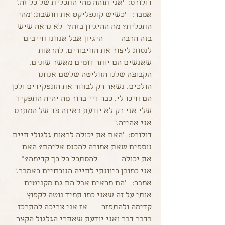
דולורס:  'אני תוהה מהי התכלית של כל זה.'
אמבר:   'כשיש קונפליקט את חושבת: 'מהי 
התכלית? מה ההיגיון בזה?'  לא נראה שיש 
בזה הרבה         היגיון אבל אנחנו חייבים 
לנסות ליצור את החיבורים. להראות 
שאנשים הם יותר דומים מאשר שונים. 
הקבוצה שלנו החליטה שלשם אנחנו 
הולכים. נשאר רק לבחור את התפקידים ולכן 
הם חיכו לי. כבר דיי ברור מה יהיה התפקיד 
שלי אני רק לא יודעת באיזה צד של המתרס 
אני אהייה.'
דולורס:  'האם את יכולה לראות גלגולי חיים 
נוספים שאת אמורה להכנס אליהם? האם 
את יכולה            להסתכל כל כך קדימה?" 
אני כמובן כיוונתי לחייה הנוכחיים כאמבר.'
אמבר:   'הם מראים אבל הם גם מקניטים 
אותי על זה שאני כמו תמיד נוטה לקפוץ 
קדימה ולהתפזר       אז אני צריכה להתרכז 
בדבר דבר ואני יודעת שאחרי הגלגול הקצר 