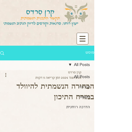
פוסט
All Posts
קרן סרדס
All Posts
29 בדצמ׳ 2024
זמן קריאה 5 דקות
הבחירה הנשמתית להיוולד
קורונה
במזרח התיכון
תקשור
הדרכה רוחנית