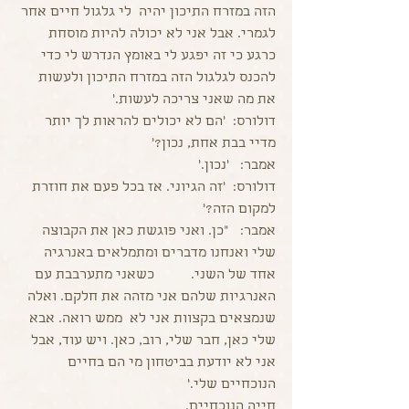
הזה במזרח התיכון יהיה  לי גלגול חיים אחר 
לגמרי. אבל אני לא יכולה להיות מוסחת 
כרגע כי זה יפגע לי באומץ הנדרש לי כדי 
להכנס לגלגול הזה במזרח התיכון ולעשות 
את מה שאני צריכה לעשות.'
דולורס:  'הם לא יכולים להראות לך יותר 
מדיי בבת אחת, נכון?'         
אמבר:   'נכון.'
דולורס:  'זה הגיוני. אז בכל פעם את חוזרת 
למקום הזה?'
אמבר:   "כן. ואני פוגשת כאן את הקבוצה 
שלי ואנחנו מדברים ומתמלאים באנרגיה 
אחד של השני.          כשאני מתערבבת עם 
האנרגיות שלהם אני מזהה את חלקם. ואלה 
שנמצאים בקצוות אני לא  ממש רואה. אבא 
שלי כאן, חבר שלי, רוב, כאן. ויש עוד, אבל 
אני לא יודעת בביטחון מי הם בחיים 
הנוכחיים שלי.'
חייה הנוכחיים.