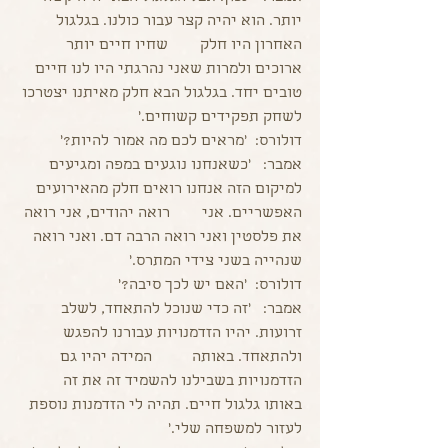
יותר. הוא יהיה קצר עבור כולנו. בגלגול 
האחרון היו חלק        שחיו חיים יותר 
ארוכים ולמרות שאני נהרגתי היו לנו חיים 
טובים יחד. בגלגול הבא חלק מאיתנו יצטרכו 
לשחק תפקידים קשוחים.'
דולורס:  'מראים לכם מה אמור להיות?'
אמבר:   'כשאנחנו נוגעים במפה ומגיעים 
למיקום הזה אנחנו רואים חלק מהאירועים 
האפשריים. אני        רואה יהודים, אני רואה 
את פלסטין ואני רואה הרבה דם. ואני רואה 
שנהייה בשני צידי המתרס.'
דולורס:  'האם יש לכך סיבה?' 
אמבר:   'זה כדי שנוכל להתאחד, לשלב 
זרועות. יהיו הזדמנויות עבורנו להפגש 
ולהתאחד. באותה          המידה יהיו גם 
הזדמנויות בשבילנו להשמיד זה את זה 
באותו גלגול חיים. תהיה לי הזדמנות נוספת 
לעזור למשפחה שלי.'