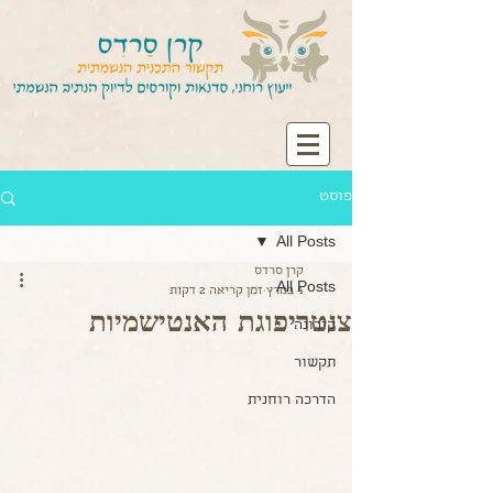
פוסט
All Posts
קרן סרדס
All Posts
4 במרץ
זמן קריאה 2 דקות
צנטריפוגת האנטישמיות
קורונה
תקשור
הדרכה רוחנית