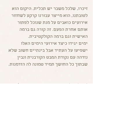
זיכרו, שלכל משבר יש תכלית. היקום הוא 
לטובתנו, הוא מייצר עבורנו קרקע לשחזור 
אירועים כואבים על מנת שנוכל לפתור 
אותם אחרת הפעם. זה קורה גם ברמה 
האישית וגם ברמה הקולקטיבית.
ימים יגידו כיצד אירועי הימים האלו 
ישפיעו על העתיד אבל בינתיים חשוב שלא 
נזדהה עם נקודת המבט הקורבנית ונבין 
שבתוך כל החושך תמיד טמונה לה הזדמנות.
*ומילה על אנטישמיות – הכוונה היא
 לא 
לביקורת עניינית המופנית כלפי מדיניות 
ניהול מלחמה. ביקורת פנימית וחיצונית היא 
אלמנט חשוב עבור כל משטר נאור, אך 
הביקורת הזו לצערנו, היוותה קרקע לנידוי 
וגילויי שנאה כלפי ישראלים ויהודים ברחבי 
העולם והתעלמות מעוולות המלחמה אשר 