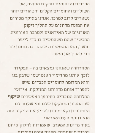
הכבדים והדחוסים נזרקים החוצה, אל 
השוליים והחומרים הקלים והטהורים יותר 
נשארים קרוב למרכז. אנחנו בעיקר מכירים 
את המונח מדיונים על תהליך זיקוק 
האורניום של האיראנים ולמרבה האירוניה, 
המכשיר שהם משתמשים בו כדי לייצר 
חושך, הוא המטאפורה שההדרכה נותנת לנו 
כדי להבין את האור.
הסחרחרה שאנחנו נמצאים בה – תפקידה 
לזכך אותנו מהדימוי האנטישמי שדבק בנו 
והוא המדומה לחומרים הכבדים שיש 
להפריד אותם מזהותנו המזוקקת. אירועי 
המלחמה הנוכחית באיראן מאפשרים 
שיקוף
של המהות המזוקקת שלנו ומי שעוזר לנו 
היסטורית וקארמתית להביע את הזיקוק הזה 
הוא דווקא העם האיראני. 
בעוד מדינות המערב, שאמורות לחלוק איתנו 
ערכים משותפים, מפנות עורף ותומכות 