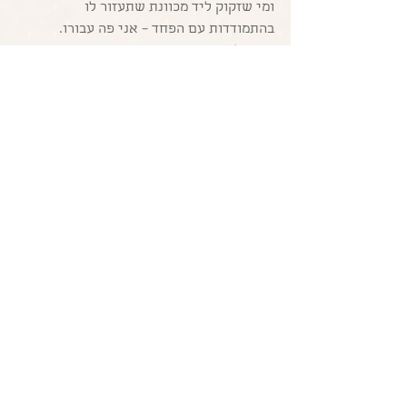
ומי שזקוק ליד מכוונת שתעזור לו 
בהתמודדות עם הפחד – אני פה עבורו.
תודה לכם שאתם כאן.
קרן סרדס – ייעוץ רוחני ואימון אישי
050-4898408
#פחד
#אימוןאישי
#ייעוד
#מימוש
הצג הכול
פוסטים אחרונים