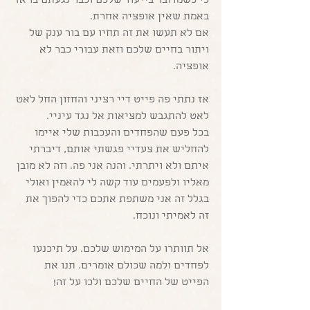
כי כשמדובר בייעוד שלכם וכבר נגעתם בו אז 
באמת שאין אופציה אחרת. 
אם לא תעשו את זה תחיו עם בור ענק של 
ויתור בחיים שלכם וזאת עבורי כבר לא 
אופציה. 
אז נתתי פה פייט דיי רציני והחזון החל לאט 
לאט להתגבש למציאות אל נגד עיניי. 
בכל פעם שהפחדים והעכבות שלי איימו 
להחליש את צעדיי פגשתי אותם, דיברתי 
איתם ולא ויתרתי. והנה אני פה. וזה לא מובן 
מאליו ולפעמים עוד קשה לי להאמין ואולי 
בגלל זה אני משתפת אתכם כדי להפוך את 
זה לאמיתי ונוכח.
אל תוותרו על המימוש שלכם. על תיכנעו 
לפחדים ולמה שכולם אומרים. תנו את 
הפייט של החיים שלכם ולכו על זה!