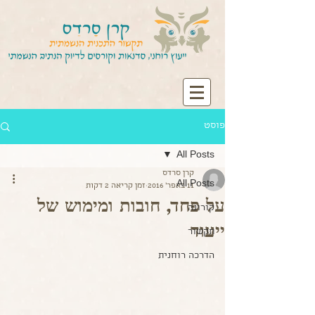
פוסט
All Posts
קרן סרדס
All Posts
11 באפר׳ 2016
זמן קריאה 2 דקות
על פחד, חובות ומימוש של
קורונה
ייעוד
תקשור
הדרכה רוחנית