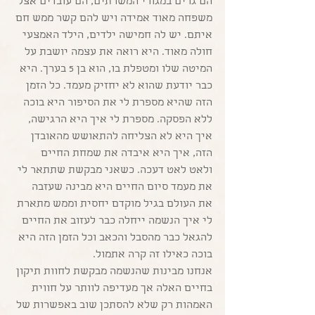
הם גרים במגורי המשרתים, הם עובדים אצל 
משפחה מאוד אמידה ויש להם קשר ממש חם 
איתם. יש לה חמישה ילדים, הילד האמצעי 
חולה מאוד. היא רואה את עצמה יושבת על 
המיטה שלו ומטפלת בו, הוא בן 5 בערך. היא 
כבר יודעת שהוא לא יחזיק מעמד. כל הזמן 
הזה שהיא מספרת לי את הסיפור היא בוכה 
ללא הפסקה. מספרת לי איך היא הרגישה, 
איך היא לא הצליחה להתאושש מהאובדן 
הזה, איך היא איבדה את שמחת החיים 
ולאט לאט דעכה. כשאני מבקשת שתתאר לי 
את מעמד סיום החיים היא מבינה שעזבה 
את העולם בגיל מוקדם יחסית וממש מתארת 
לי איך הנשמה ייחלה כבר לעזוב את החיים 
להגאל כבר מהסבל והכאב וכל הזמן הזה היא 
בוכה כאילו זה קרה אתמול. 
אנחנו מבינות שהנשמה מבקשת לחוות תיקון 
בחיים האלה אך מעדיפה לוותר על חווית 
האמהות רק שלא להסתכן שוב באפשרות של 