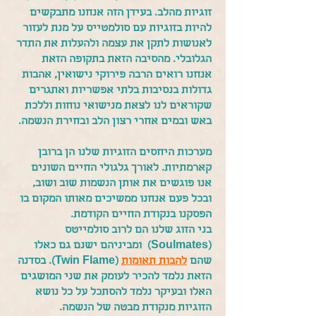
זוגיות מהלב. בעידן הזה אנחנו מתבקשים
להיות בזוגיות עם סולמטייס על מנת לעזור
לאנושות לתקן את עצמה ולהעלות את התדר
הגלובלי. מהסיבה הזאת בתקופה הזאת
אנחנו רואים הרבה פירוקי נישואין, אהבות
גדולות בנסיבות בלתי אפשריות ואתגרים
שקוראים לנו לצאת מנישואי נוחות וללכת
באש ובמים אחרי רצון הלב ובחירת הנשמה.
מערכות היחסים הזוגיות שלנו הן ברובן
קארמתיות. לאורך גלגולי החיים השונים
אנו פוגשים את אותן הנשמות שוב ושוב,
ובכל פעם אנחנו ממשיכים מאותו המקום בו
הפסקנו בנקודת החיים הקודמת.
בני הזוג שלנו הם לרוב סולמייטס
(Soulmates) ומביניהם ישנם גם כאלו
שהם
להבות תאומות
(Twin Flame). בסדנה
הזאת נלמד להכיר לעומק את שני המושגים
האלו ובעיקר נלמד להסתכל על כל נושא
הזוגיות מנקודת מבטה של הנשמה.