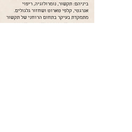
ביניהם: תקשור, נומרולוגיה, ריפוי
אנרגטי, קלפי טארוט ושחזור גלגולים.
מתמקדת בעיקר בתחום הרוחני של תקשור
התכנית הנשמתית ותקשור מהרשומות
האקשיות, תקשור שעוסק במסע הנשמה
בגלגולים השונים ובמרחב שביניהם.
תחום נוסף אותו אני חוקרת כבר מספר
שנים לעומק הוא התחום של זוגיות
נשמתית בדגש עם קשר נשמתי מסוג
נשמות משלימות או Twin Flame.
למדתי תקשור אצל טובי המתקשרים
בעולם ביניהם:
ג'יימס ואן פראג
,
גורדון
סמית' וטוני סטוקוול.
מלווה אנשים במסע שלהם לצמיחה,
אנשים שנמצאים בנקודת מפנה
משמעותית בחייהם וחשים קריאה פנימית
לדייק את הדרך שלהם וליצור את השינוי
המיטבי עבור עצמם.